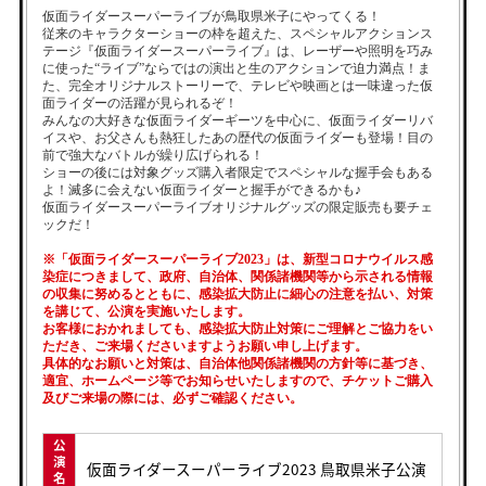
仮面ライダースーパーライブが鳥取県米子にやってくる！
従来のキャラクターショーの枠を超えた、スペシャルアクションス
テージ『仮面ライダースーパーライブ』は、レーザーや照明を巧み
に使った“ライブ”ならではの演出と生のアクションで迫力満点！ま
た、完全オリジナルストーリーで、テレビや映画とは一味違った仮
面ライダーの活躍が見られるぞ！
みんなの大好きな仮面ライダーギーツを中心に、仮面ライダーリバ
イスや、お父さんも熱狂したあの歴代の仮面ライダーも登場！目の
前で強大なバトルが繰り広げられる！
ショーの後には対象グッズ購入者限定でスペシャルな握手会もある
よ！滅多に会えない仮面ライダーと握手ができるかも♪
仮面ライダースーパーライブオリジナルグッズの限定販売も要チェ
ックだ！
※「仮面ライダースーパーライブ2023」は、新型コロナウイルス感
染症につきまして、政府、自治体、関係諸機関等から示される情報
の収集に努めるとともに、感染拡大防止に細心の注意を払い、対策
を講じて、公演を実施いたします。
お客様におかれましても、感染拡大防止対策にご理解とご協力をい
ただき、ご来場くださいますようお願い申し上げます。
具体的なお願いと対策は、自治体他関係諸機関の方針等に基づき、
適宜、ホームページ等でお知らせいたしますので、チケットご購入
及びご来場の際には、必ずご確認ください。
公
演
仮面ライダースーパーライブ2023 鳥取県米子公演
名