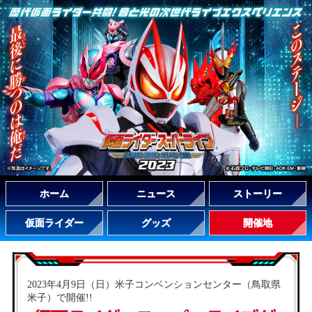
ホーム
ニュース
ストーリー
仮面ライダー
グッズ
開催地
2023年4月9日（日）米子コンベンションセンター（鳥取県
米子）で開催!!