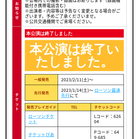
お
能付き携帯電話含む）
知
※出演者・内容等は予告なく変更となる場合がご
ら
ざいます。予めご了承くださいませ。
せ
※公共交通機関でご来場ください。
本公演は終了しました
本公演は終了い
たしました。
2023/2/11(土)〜
一般発売
2023/1/14(土)〜
ローソン最速
先行発売
チ
先行
にて
ケ
ッ
発売プレイガイド
TEL
チケットコード
ト
ローソンチケ
Lコード：626
ット
04
Pコード：64
チケットぴあ
9-685