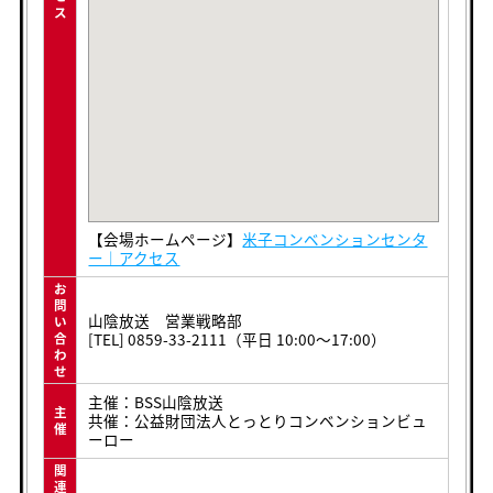
ス
【会場ホームページ】
米子コンベンションセンタ
ー｜アクセス
お
問
山陰放送 営業戦略部
い
[TEL] 0859-33-2111（平日 10:00〜17:00）
合
わ
せ
主催：BSS山陰放送
主
共催：公益財団法人とっとりコンベンションビュ
催
ーロー
関
連