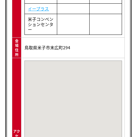
イープラス
米子コンベン
ションセンタ
ー
会
場
鳥取県米子市末広町294
住
所
アク
セ