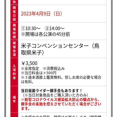
称
開
催
2023年4月9日（日）
日
程
開
①10:30〜 ②14:00〜
催
※開場は各公演の45分前
時
間
開
米子コンベンションセンター（鳥
催
取県米子）
会
場
￥3,500
入
※全席指定 ※消費税込み
場
※当日料金は＋500円
料
※３歳未満膝上鑑賞無料。但しお席の必要な場合
金
は有料。
当日仮面ライダー握手会もあります！
（※当日対象商品をご購入頂いた方のみ）
備
※新型コロナウイルス感染拡大防止の観点から、
考
握手会の実施を控えさせていただく場合がござい
ます。
※会場内での撮影・録画はお断りします（録画機