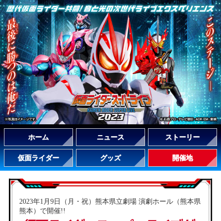
ホーム
ニュース
ストーリー
仮面ライダー
グッズ
開催地
2023年1月9日（月・祝）熊本県立劇場 演劇ホール（熊本県
熊本）で開催!!