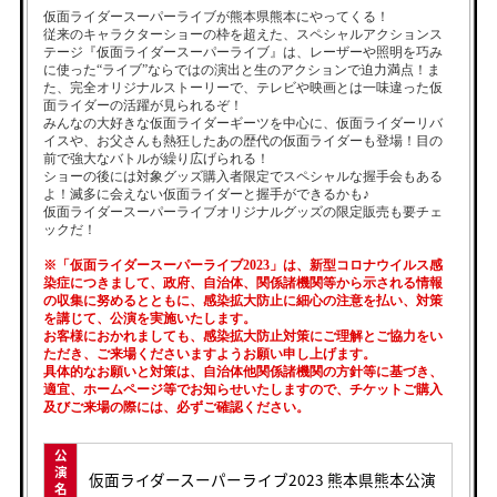
仮面ライダースーパーライブが熊本県熊本にやってくる！
従来のキャラクターショーの枠を超えた、スペシャルアクションス
テージ『仮面ライダースーパーライブ』は、レーザーや照明を巧み
に使った“ライブ”ならではの演出と生のアクションで迫力満点！ま
た、完全オリジナルストーリーで、テレビや映画とは一味違った仮
面ライダーの活躍が見られるぞ！
みんなの大好きな仮面ライダーギーツを中心に、仮面ライダーリバ
イスや、お父さんも熱狂したあの歴代の仮面ライダーも登場！目の
前で強大なバトルが繰り広げられる！
ショーの後には対象グッズ購入者限定でスペシャルな握手会もある
よ！滅多に会えない仮面ライダーと握手ができるかも♪
仮面ライダースーパーライブオリジナルグッズの限定販売も要チェ
ックだ！
※「仮面ライダースーパーライブ2023」は、新型コロナウイルス感
染症につきまして、政府、自治体、関係諸機関等から示される情報
の収集に努めるとともに、感染拡大防止に細心の注意を払い、対策
を講じて、公演を実施いたします。
お客様におかれましても、感染拡大防止対策にご理解とご協力をい
ただき、ご来場くださいますようお願い申し上げます。
具体的なお願いと対策は、自治体他関係諸機関の方針等に基づき、
適宜、ホームページ等でお知らせいたしますので、チケットご購入
及びご来場の際には、必ずご確認ください。
公
演
仮面ライダースーパーライブ2023 熊本県熊本公演
名