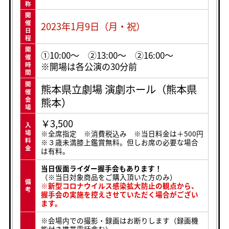
称
開
催
2023年1月9日（月・祝）
日
程
開
①10:00〜 ②13:00〜 ②16:00〜
催
※開場は各公演の30分前
時
間
開
熊本県立劇場 演劇ホール（熊本県
催
熊本）
会
場
￥3,500
入
場
※全席指定 ※消費税込み ※当日料金は＋500円
料
※３歳未満膝上鑑賞無料。但しお席の必要な場合
金
は有料。
当日仮面ライダー握手会もあります！
（※当日対象商品をご購入頂いた方のみ）
備
※新型コロナウイルス感染拡大防止の観点から、
考
握手会の実施を控えさせていただく場合がござい
ます。
※会場内での撮影・録画はお断りします（録画機
能付き携帯電話含む）