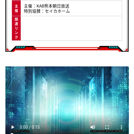
主催：KAB熊本朝日放送
主
特別協賛：セイカホーム
催
関
連
リ
ン
ク