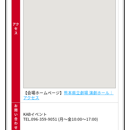
アク
セ
ス
【会場ホームページ】
熊本県立劇場 演劇ホール｜
アクセス
お
問
KABイベント
い
TEL.096-359-9051 (月〜金10:00〜17:00)
合
わ
せ