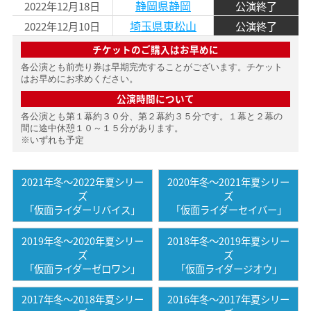
静岡県静岡
2022年12月18日
公演終了
埼玉県東松山
2022年12月10日
公演終了
チケットのご購入はお早めに
各公演とも前売り券は早期完売することがございます。チケット
はお早めにお求めください。
公演時間について
各公演とも第１幕約３０分、第２幕約３５分です。１幕と２幕の
間に途中休憩１０～１５分があります。
※いずれも予定
2021年冬〜2022年夏シリー
2020年冬〜2021年夏シリー
ズ
ズ
「仮面ライダーリバイス」
「仮面ライダーセイバー」
2019年冬〜2020年夏シリー
2018年冬〜2019年夏シリー
ズ
ズ
「仮面ライダーゼロワン」
「仮面ライダージオウ」
2017年冬〜2018年夏シリー
2016年冬〜2017年夏シリー