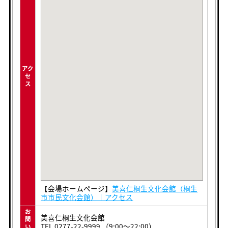
アク
セ
ス
【会場ホームページ】
美喜仁桐生文化会館（桐生
市市民文化会館）｜アクセス
お
美喜仁桐生文化会館
問
TEL.0277-22-9999 （9:00～22:00）
い