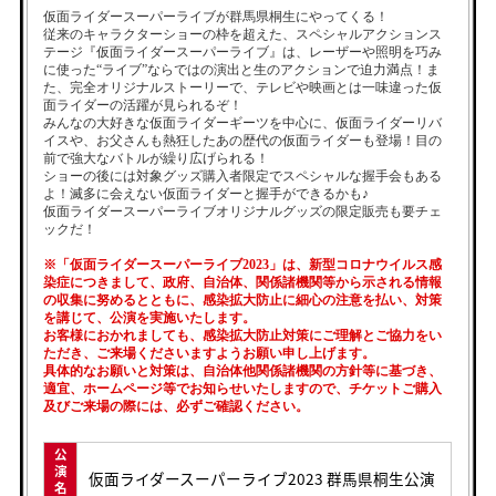
仮面ライダースーパーライブが群馬県桐生にやってくる！
従来のキャラクターショーの枠を超えた、スペシャルアクションス
テージ『仮面ライダースーパーライブ』は、レーザーや照明を巧み
に使った“ライブ”ならではの演出と生のアクションで迫力満点！ま
た、完全オリジナルストーリーで、テレビや映画とは一味違った仮
面ライダーの活躍が見られるぞ！
みんなの大好きな仮面ライダーギーツを中心に、仮面ライダーリバ
イスや、お父さんも熱狂したあの歴代の仮面ライダーも登場！目の
前で強大なバトルが繰り広げられる！
ショーの後には対象グッズ購入者限定でスペシャルな握手会もある
よ！滅多に会えない仮面ライダーと握手ができるかも♪
仮面ライダースーパーライブオリジナルグッズの限定販売も要チェ
ックだ！
※「仮面ライダースーパーライブ2023」は、新型コロナウイルス感
染症につきまして、政府、自治体、関係諸機関等から示される情報
の収集に努めるとともに、感染拡大防止に細心の注意を払い、対策
を講じて、公演を実施いたします。
お客様におかれましても、感染拡大防止対策にご理解とご協力をい
ただき、ご来場くださいますようお願い申し上げます。
具体的なお願いと対策は、自治体他関係諸機関の方針等に基づき、
適宜、ホームページ等でお知らせいたしますので、チケットご購入
及びご来場の際には、必ずご確認ください。
公
演
仮面ライダースーパーライブ2023 群馬県桐生公演
名