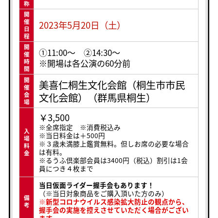
称
開
催
2023年5月20日（土）
日
程
開
①11:00〜 ②14:30〜
催
※開場は各公演の60分前
時
間
開
美喜仁桐生文化会館（桐生市市民
催
文化会館）（群馬県桐生）
会
場
￥3,500
※全席指定 ※消費税込み
入
※当日料金は＋500円
場
※３歳未満膝上鑑賞無料。但しお席の必要な場合
料
は有料。
金
※るうふ倶楽部会員は3400円（税込）割引は1会
員につき４枚まで
当日仮面ライダー握手会もあります！
（※当日対象商品をご購入頂いた方のみ）
備
※新型コロナウイルス感染拡大防止の観点から、
考
握手会の実施を控えさせていただく場合がござい
ます。