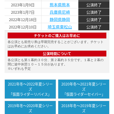
熊本県熊本
2023年1月9日
公演終了
兵庫県尼崎
2023年1月7日
公演終了
静岡県静岡
2022年12月18日
公演終了
埼玉県東松山
2022年12月10日
公演終了
チケットのご購入はお早めに
各公演とも前売り券は早期完売することがございます。チケット
はお早めにお求めください。
公演時間について
各公演とも第１幕約３０分、第２幕約３５分です。１幕と２幕の
間に途中休憩１０～１５分があります。
※いずれも予定
2021年冬〜2022年夏シリー
2020年冬〜2021年夏シリー
ズ
ズ
「仮面ライダーリバイス」
「仮面ライダーセイバー」
2019年冬〜2020年夏シリー
2018年冬〜2019年夏シリー
ズ
ズ