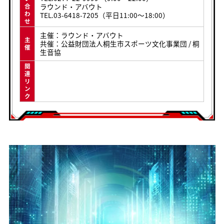
ラウンド・アバウト
合
わ
TEL.03-6418-7205（平日11:00～18:00）
せ
主催：ラウンド・アバウト
主
共催：公益財団法人桐生市スポーツ文化事業団 / 桐
催
生音協
関
連
リ
ン
ク