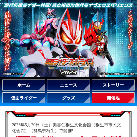
ホーム
ニュース
ストーリー
仮面ライダー
グッズ
開催地
2023年5月20日（土）美喜仁桐生文化会館（桐生市市民文
化会館）（群馬県桐生）で開催!!