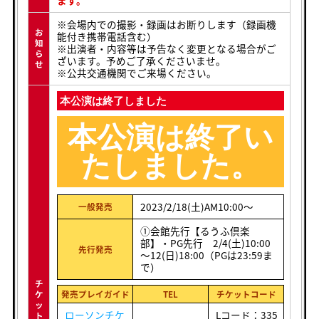
※会場内での撮影・録画はお断りします（録画機
お
能付き携帯電話含む）
知
※出演者・内容等は予告なく変更となる場合がご
ら
ざいます。予めご了承くださいませ。
せ
※公共交通機関でご来場ください。
本公演は終了しました
本公演は終了い
たしました。
2023/2/18(土)AM10:00〜
一般発売
①会館先行【るうふ倶楽
部】・PG先行 2/4(土)10:00
先行発売
～12(日)18:00（PGは23:59ま
で）
チ
ケ
発売プレイガイド
TEL
チケットコード
ッ
ローソンチケ
Lコード：335
ト