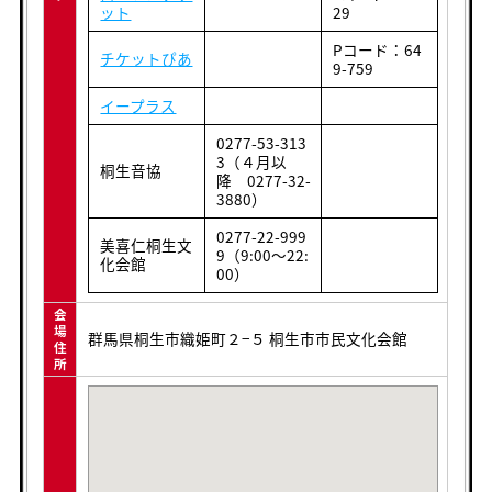
ット
29
Pコード：64
チケットぴあ
9-759
イープラス
0277-53-313
3（４月以
桐生音協
降 0277-32-
3880）
0277-22-999
美喜仁桐生文
9（9:00～22:
化会館
00）
会
場
群馬県桐生市織姫町２−５ 桐生市市民文化会館
住
所