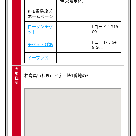
時 火曜定休）
KFB福島放送
ホームページ
ローソンチケ
Lコード：215
ット
89
Pコード：64
チケットぴあ
9-501
イープラス
会
場
福島県いわき市平字三崎1番地の6
住
所