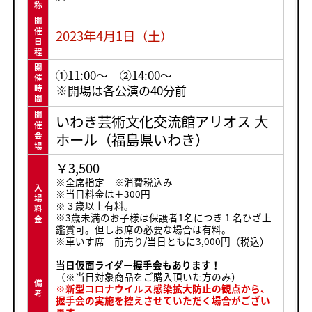
称
開
催
2023年4月1日（土）
日
程
開
①11:00〜 ②14:00〜
催
※開場は各公演の40分前
時
間
開
いわき芸術文化交流館アリオス 大
催
ホール（福島県いわき）
会
場
￥3,500
※全席指定 ※消費税込み
入
※当日料金は＋300円
場
※３歳以上有料。
料
※3歳未満のお子様は保護者1名につき１名ひざ上
金
鑑賞可。但しお席の必要な場合は有料。
※車いす席 前売り/当日ともに3,000円（税込）
当日仮面ライダー握手会もあります！
（※当日対象商品をご購入頂いた方のみ）
備
※新型コロナウイルス感染拡大防止の観点から、
考
握手会の実施を控えさせていただく場合がござい
ます。