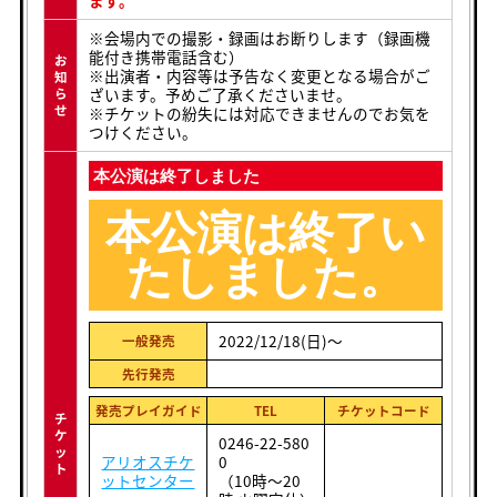
※会場内での撮影・録画はお断りします（録画機
能付き携帯電話含む）
お
※出演者・内容等は予告なく変更となる場合がご
知
ざいます。予めご了承くださいませ。
ら
せ
※チケットの紛失には対応できませんのでお気を
つけください。
本公演は終了しました
本公演は終了い
たしました。
2022/12/18(日)〜
一般発売
先行発売
発売プレイガイド
TEL
チケットコード
チ
ケ
0246-22-580
ッ
アリオスチケ
0
ト
ットセンター
（10時～20