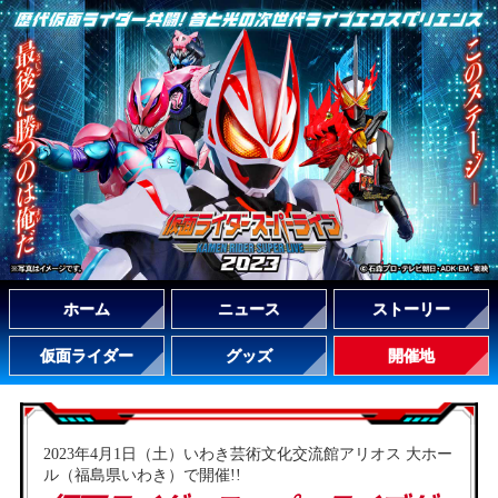
ホーム
ニュース
ストーリー
仮面ライダー
グッズ
開催地
2023年4月1日（土）いわき芸術文化交流館アリオス 大ホー
ル（福島県いわき）で開催!!