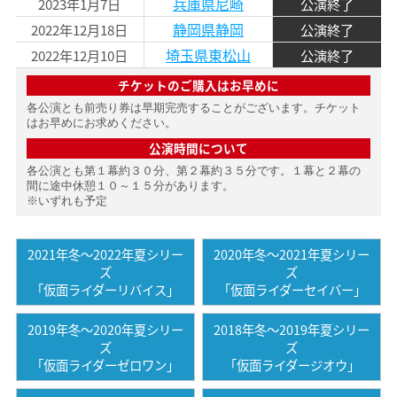
兵庫県尼崎
2023年1月7日
公演終了
静岡県静岡
2022年12月18日
公演終了
埼玉県東松山
2022年12月10日
公演終了
チケットのご購入はお早めに
各公演とも前売り券は早期完売することがございます。チケット
はお早めにお求めください。
公演時間について
各公演とも第１幕約３０分、第２幕約３５分です。１幕と２幕の
間に途中休憩１０～１５分があります。
※いずれも予定
2021年冬〜2022年夏シリー
2020年冬〜2021年夏シリー
ズ
ズ
「仮面ライダーリバイス」
「仮面ライダーセイバー」
2019年冬〜2020年夏シリー
2018年冬〜2019年夏シリー
ズ
ズ
「仮面ライダーゼロワン」
「仮面ライダージオウ」