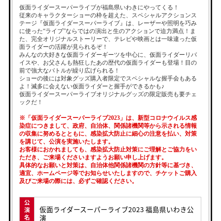
仮面ライダースーパーライブが福島県いわきにやってくる！
従来のキャラクターショーの枠を超えた、スペシャルアクションス
テージ『仮面ライダースーパーライブ』は、レーザーや照明を巧み
に使った“ライブ”ならではの演出と生のアクションで迫力満点！ま
た、完全オリジナルストーリーで、テレビや映画とは一味違った仮
面ライダーの活躍が見られるぞ！
みんなの大好きな仮面ライダーギーツを中心に、仮面ライダーリバ
イスや、お父さんも熱狂したあの歴代の仮面ライダーも登場！目の
前で強大なバトルが繰り広げられる！
ショーの後には対象グッズ購入者限定でスペシャルな握手会もある
よ！滅多に会えない仮面ライダーと握手ができるかも♪
仮面ライダースーパーライブオリジナルグッズの限定販売も要チェ
ックだ！
※「仮面ライダースーパーライブ2023」は、新型コロナウイルス感
染症につきまして、政府、自治体、関係諸機関等から示される情報
の収集に努めるとともに、感染拡大防止に細心の注意を払い、対策
を講じて、公演を実施いたします。
お客様におかれましても、感染拡大防止対策にご理解とご協力をい
ただき、ご来場くださいますようお願い申し上げます。
具体的なお願いと対策は、自治体他関係諸機関の方針等に基づき、
適宜、ホームページ等でお知らせいたしますので、チケットご購入
及びご来場の際には、必ずご確認ください。
公
仮面ライダースーパーライブ2023 福島県いわき公
演
演
名