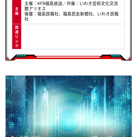
主催：KFB福島放送／共催：いわき芸術文化交流
館アリオス
主
後援：福島民報社、福島民友新聞社、いわき民報
催
社
関
連
リ
ン
ク