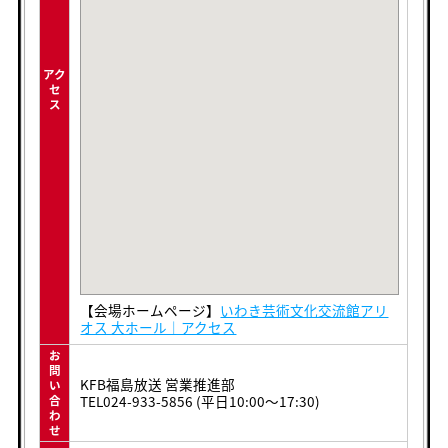
アク
セ
ス
【会場ホームページ】
いわき芸術文化交流館アリ
オス 大ホール｜アクセス
お
問
KFB福島放送 営業推進部
い
TEL024-933-5856 (平日10:00～17:30)
合
わ
せ